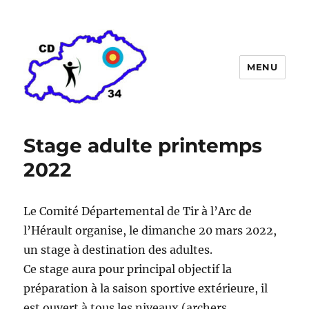
MENU
Comité départemental de tir à
l'arc de l'Hérault
Stage adulte printemps
2022
Le Comité Départemental de Tir à l’Arc de
l’Hérault organise, le dimanche 20 mars 2022,
un stage à destination des adultes.
Ce stage aura pour principal objectif la
préparation à la saison sportive extérieure, il
est ouvert à tous les niveaux (archers