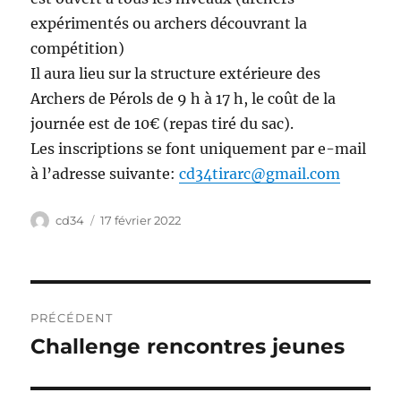
expérimentés ou archers découvrant la
compétition)
Il aura lieu sur la structure extérieure des
Archers de Pérols de 9 h à 17 h, le coût de la
journée est de 10€ (repas tiré du sac).
Les inscriptions se font uniquement par e-mail
à l’adresse suivante:
cd34tirarc@gmail.com
Auteur
Publié
cd34
17 février 2022
le
Navigation
PRÉCÉDENT
de
Challenge rencontres jeunes
Publication
précédente :
l’article