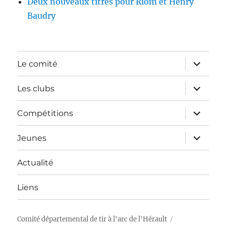
Deux nouveaux titres pour Riom et Henry
Baudry
ouvrir
Le comité
le
sous-
menu
ouvrir
Les clubs
le
sous-
menu
ouvrir
Compétitions
le
sous-
menu
ouvrir
Jeunes
le
sous-
menu
Actualité
Liens
Comité départemental de tir à l'arc de l'Hérault