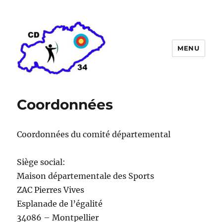
MENU
Comité départemental de tir à
l'arc de l'Hérault
Coordonnées
Coordonnées du comité départemental
Siège social:
Maison départementale des Sports
ZAC Pierres Vives
Esplanade de l’égalité
34086 – Montpellier