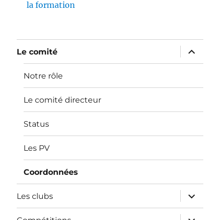
la formation
ouvrir
Le comité
le
sous-
menu
Notre rôle
Le comité directeur
Status
Les PV
Coordonnées
ouvrir
Les clubs
le
sous-
menu
ouvrir