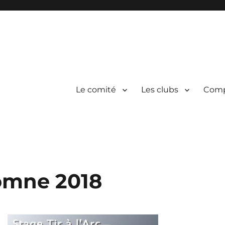
Le comité
Les clubs
Comp
ir à l'arc de l'Hérault
omne 2018