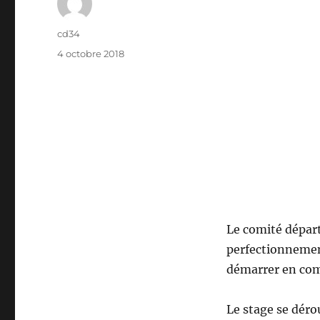
Auteur
cd34
Publié
4 octobre 2018
le
Le comité départ
perfectionnement
démarrer en com
Le stage se déro