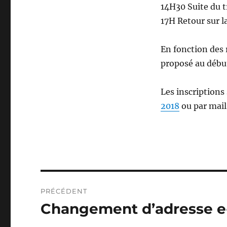
14H30 Suite du t
17H Retour sur l
En fonction des 
proposé au début
Les inscriptions 
2018
ou par mai
Navigation
PRÉCÉDENT
de
Changement d’adresse e
Publication
précédente :
l’article